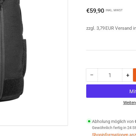
Normaler
€59,90
INKL. MWST
Preis
zzgl. 3,79 EUR Versand i
−
+
Anzahl
Menge
Me
reduzieren
erh
für
für
Tasmanian
Ta
Tiger
Tig
Weiter
Tac
Ta
Pouch
Po
Abholung möglich von
11
11
Gewöhnlich fertig in 24 
MKII
MKI
schwarz
sch
Shopinformationen anz