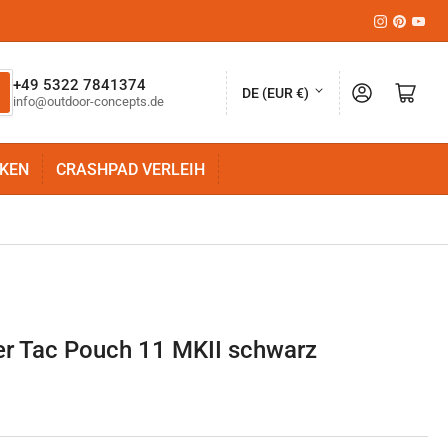
Instagram
Pinteres
YouT
L
+49 5322 7841374
Anmelden
Mini-Warenkorb öffnen
DE (EUR €)
info@outdoor-concepts.de
a
n
KEN
CRASHPAD VERLEIH
d
/
R
e
g
i
er Tac Pouch 11 MKII schwarz
o
n