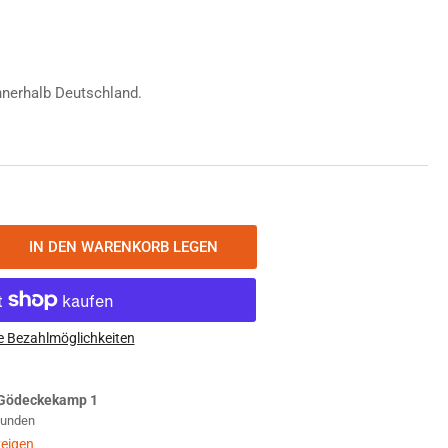
nnerhalb Deutschland.
IN DEN WARENKORB LEGEN
nge
öhen
smanian
er
e Bezahlmöglichkeiten
c
uch
Gödeckekamp 1
Stunden
I
warz
eigen