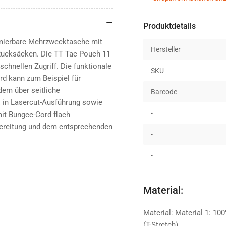
Produktdetails
imierbare Mehrzwecktasche mit
Hersteller
d Rucksäcken. Die TT Tac Pouch 11
schnellen Zugriff. Die funktionale
SKU
d kann zum Beispiel für
dem über seitliche
Barcode
 in Lasercut-Ausführung sowie
-
mit Bungee-Cord flach
bereitung und dem entsprechenden
-
-
Material:
Material: Material 1: 1
(T-Stretch)