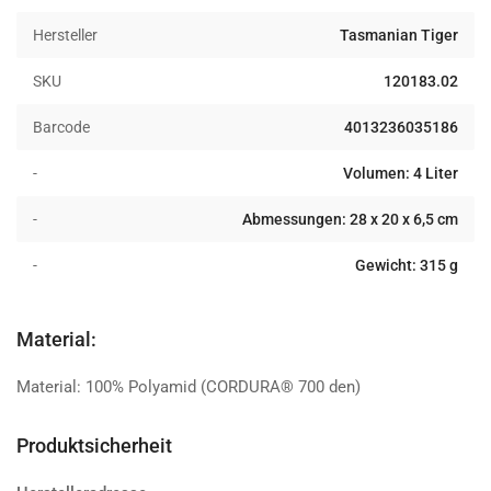
black
black
Hersteller
Tasmanian Tiger
SKU
120183.02
Barcode
4013236035186
-
Volumen: 4 Liter
-
Abmessungen: 28 x 20 x 6,5 cm
-
Gewicht: 315 g
Material:
Material: 100% Polyamid (CORDURA® 700 den)
Produktsicherheit