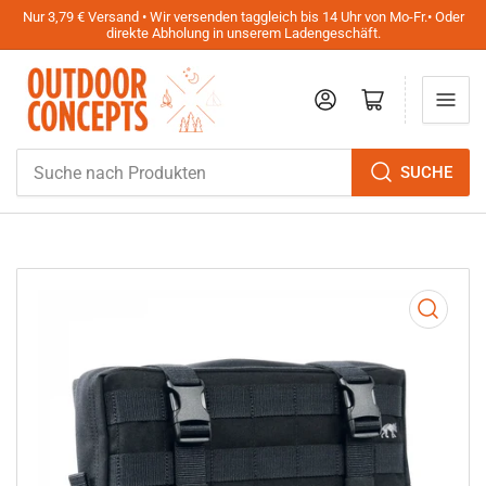
Nur 3,79 € Versand • Wir versenden taggleich bis 14 Uhr von Mo-Fr.• Oder
direkte Abholung in unserem Ladengeschäft.
Anmelden
Mini-Warenkorb öffnen
Suche
SUCHE
nach
Produkten