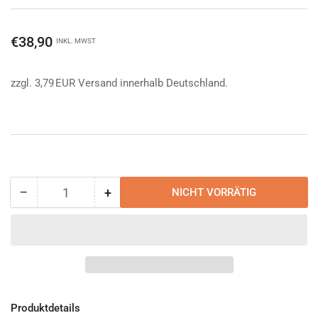
Normaler
€38,90
INKL. MWST
Preis
zzgl. 3,79 EUR Versand innerhalb Deutschland.
−
+
NICHT VORRÄTIG
Anzahl
Menge
Menge
reduzieren
erhöhen
für
für
Tasmanian
Tasmanian
Tiger
Tiger
Tac
Tac
Pouch
Pouch
10
10
Produktdetails