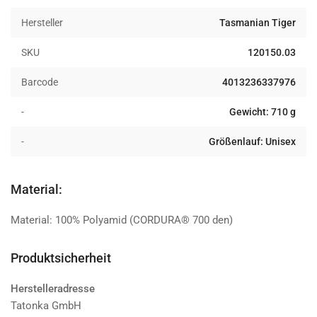
coyote
coyote
Hersteller
Tasmanian Tiger
SKU
120150.03
Barcode
4013236337976
-
Gewicht: 710 g
-
Größenlauf: Unisex
Material:
Material: 100% Polyamid (CORDURA® 700 den)
Produktsicherheit
Herstelleradresse
Tatonka GmbH