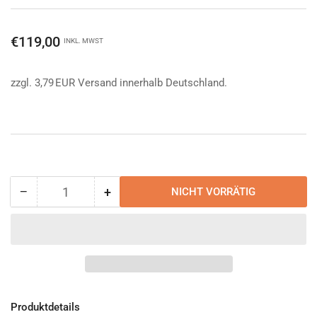
Normaler
€119,00
INKL. MWST
Preis
zzgl. 3,79 EUR Versand innerhalb Deutschland.
−
+
NICHT VORRÄTIG
Anzahl
Menge
Menge
reduzieren
erhöhen
für
für
Tasmanian
Tasmanian
Tiger
Tiger
Small
Small
Combi
Combi
Rig
Rig
Produktdetails