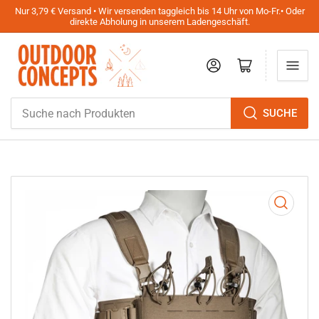
Nur 3,79 € Versand • Wir versenden taggleich bis 14 Uhr von Mo-Fr.• Oder
direkte Abholung in unserem Ladengeschäft.
Anmelden
Mini-Warenkorb öffnen
Suche
SUCHE
nach
Produkten