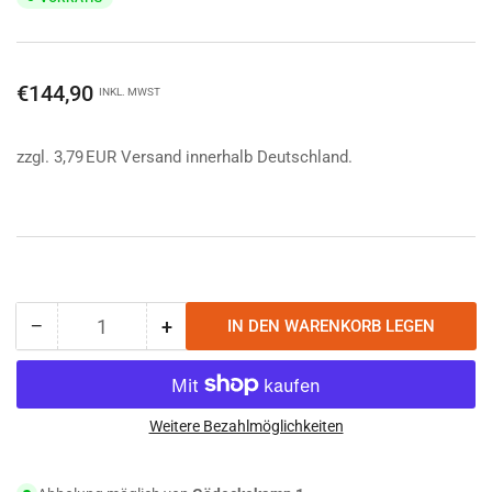
Normaler
€144,90
INKL. MWST
Preis
zzgl. 3,79 EUR Versand innerhalb Deutschland.
−
+
IN DEN WARENKORB LEGEN
Anzahl
Menge
Menge
reduzieren
erhöhen
für
für
Tasmanian
Tasmanian
Tiger
Tiger
Weitere Bezahlmöglichkeiten
Medic
Medic
Assault
Assault