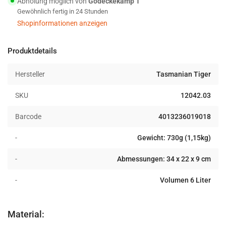
Abholung möglich von
Gödeckekamp 1
Pack
Pack
Gewöhnlich fertig in 24 Stunden
MK
MK
II
II
Shopinformationen anzeigen
S
S
coyote
coyote
Produktdetails
Hersteller
Tasmanian Tiger
SKU
12042.03
Barcode
4013236019018
-
Gewicht: 730g (1,15kg)
-
Abmessungen: 34 x 22 x 9 cm
-
Volumen 6 Liter
Material: