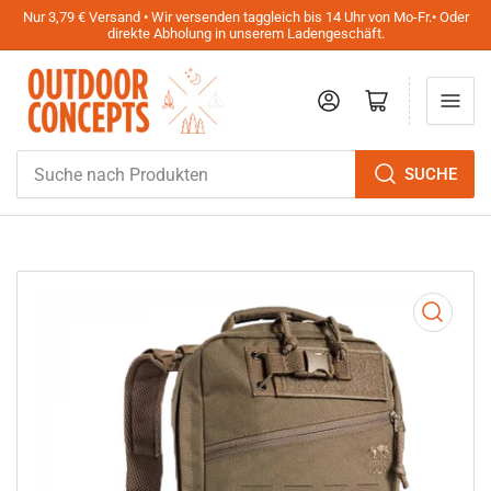
Nur 3,79 € Versand • Wir versenden taggleich bis 14 Uhr von Mo-Fr.• Oder
direkte Abholung in unserem Ladengeschäft.
Anmelden
Mini-Warenkorb öffnen
Suche
SUCHE
nach
Produkten