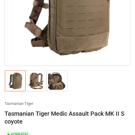
Medien
1
in
Modal
öffnen
Bild
Bild
Bild
in
in
in
Galerieansicht
Galerieansicht
Galerieansicht
1
2
3
laden
laden
laden
Tasmanian Tiger
Tasmanian Tiger Medic Assault Pack MK II S
coyote
VORRÄTIG