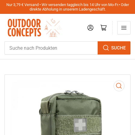
Nur 3,79 € Versand • Wir versenden taggleich bis 14 Uhr von Mo-Fr.• Oder
direkte Abholung in unserem Ladengeschäft.
Anmelden
Mini-Warenkorb öffnen
Suche
SUCHE
nach
Produkten