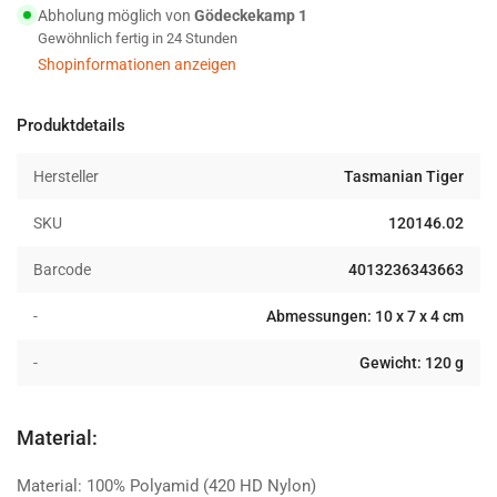
Kit
Kit
Abholung möglich von
Gödeckekamp 1
Mini
Mini
Gewöhnlich fertig in 24 Stunden
Erste
Erste
Shopinformationen anzeigen
Hilfe
Hilfe
Set
Set
olive
olive
Produktdetails
Hersteller
Tasmanian Tiger
SKU
120146.02
Barcode
4013236343663
-
Abmessungen: 10 x 7 x 4 cm
-
Gewicht: 120 g
Material:
Material: 100% Polyamid (420 HD Nylon)