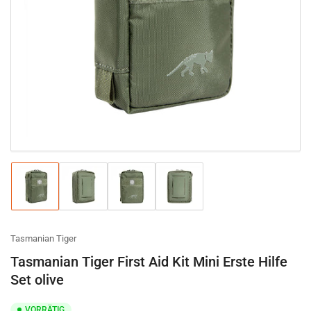
Medien
1
in
Modal
öffnen
Bild
Bild
Bild
Bild
in
in
in
in
Galerieansicht
Galerieansicht
Galerieansicht
Galerieansicht
1
2
3
4
laden
laden
laden
laden
Tasmanian Tiger
Tasmanian Tiger First Aid Kit Mini Erste Hilfe
Set olive
VORRÄTIG