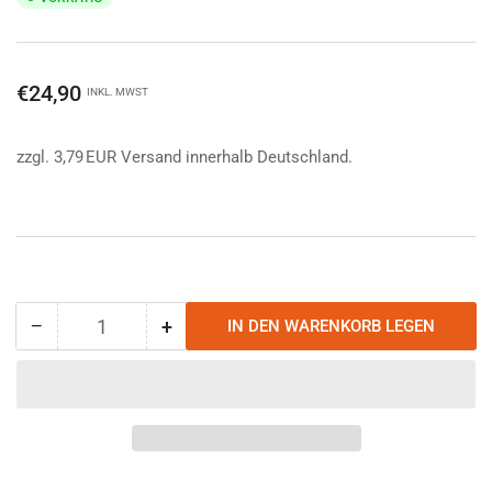
Normaler
€24,90
INKL. MWST
Preis
zzgl. 3,79 EUR Versand innerhalb Deutschland.
−
+
IN DEN WARENKORB LEGEN
Anzahl
Menge
Menge
reduzieren
erhöhen
für
für
Tasmanian
Tasmanian
Tiger
Tiger
First
First
Aid
Aid