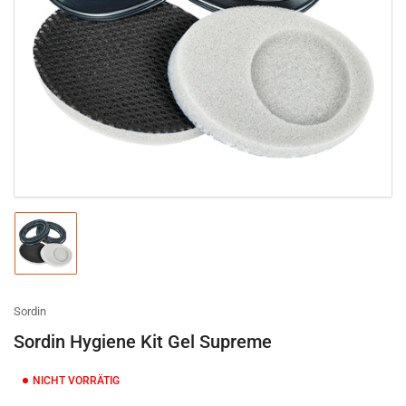
Medien
1
in
Modal
öffnen
Bild
in
Galerieansicht
1
laden
Sordin
Sordin Hygiene Kit Gel Supreme
NICHT VORRÄTIG