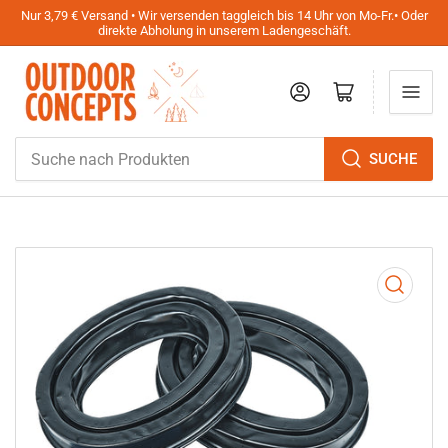
Nur 3,79 € Versand • Wir versenden taggleich bis 14 Uhr von Mo-Fr.• Oder
direkte Abholung in unserem Ladengeschäft.
Anmelden
Mini-Warenkorb öffnen
Suche
SUCHE
nach
Produkten