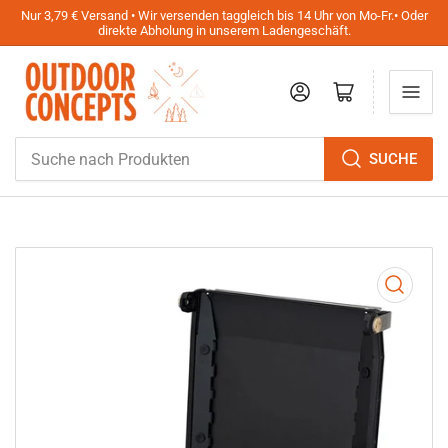
Nur 3,79 € Versand • Wir versenden taggleich bis 14 Uhr von Mo-Fr.• Oder
direkte Abholung in unserem Ladengeschäft.
Anmelden
Mini-Warenkorb öffnen
Suche
SUCHE
nach
Produkten