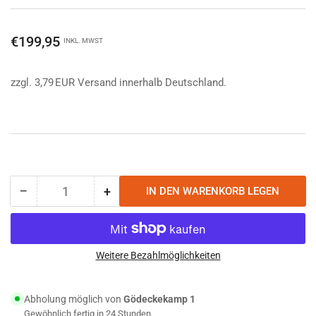
Normaler
€199,95
INKL. MWST
Preis
zzgl. 3,79 EUR Versand innerhalb Deutschland.
−
+
IN DEN WARENKORB LEGEN
Anzahl
Menge
Menge
reduzieren
erhöhen
für
für
Primus
Primus
Moja
Moja
Weitere Bezahlmöglichkeiten
Stove
Stove
Gaskocher
Gaskocher
Abholung möglich von
Gödeckekamp 1
Gewöhnlich fertig in 24 Stunden