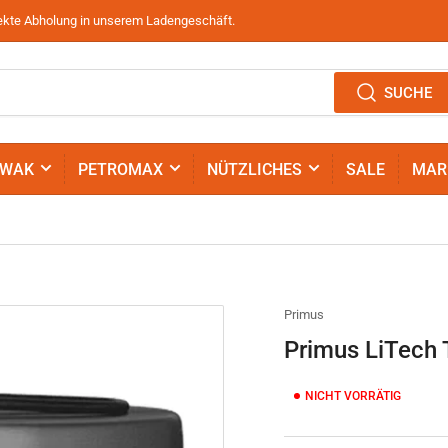
irekte Abholung in unserem Ladengeschäft.
SUCHE
IWAK
PETROMAX
NÜTZLICHES
SALE
MAR
Primus
Primus LiTech T
NICHT VORRÄTIG