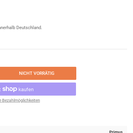
nnerhalb Deutschland.
NICHT VORRÄTIG
nge
öhen
mus
ech
e Bezahlmöglichkeiten
k
tle
Primus