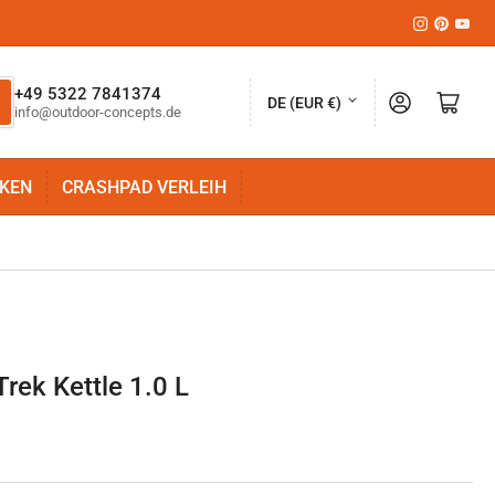
Instagram
Pinteres
YouT
L
+49 5322 7841374
Anmelden
Mini-Warenkorb öffnen
DE (EUR €)
info@outdoor-concepts.de
a
n
KEN
CRASHPAD VERLEIH
d
/
R
e
g
i
rek Kettle 1.0 L
o
n