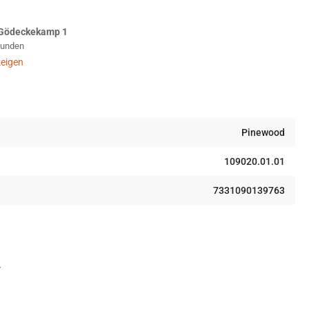
s
genanzug
Gödeckekamp 1
Stunden
ig
warz
eigen
Pinewood
109020.01.01
7331090139763
r