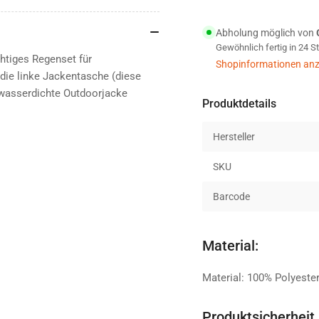
Kids
Kid
Regenanzug
Re
Abholung möglich von
2-
2-
Gewöhnlich fertig in 24 
teilig
teil
chtiges Regenset für
schwarz
sch
Shopinformationen anz
ie linke Jackentasche (diese
d wasserdichte Outdoorjacke
Produktdetails
Hersteller
SKU
Barcode
Material:
Material: 100% Polyeste
Produktsicherheit