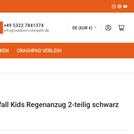
Instagram
Pinteres
YouT
L
+49 5322 7841374
Anmelden
Mini-Warenkorb öffnen
DE (EUR €)
info@outdoor-concepts.de
a
n
KEN
CRASHPAD VERLEIH
d
/
R
e
g
i
all Kids Regenanzug 2-teilig schwarz
o
n