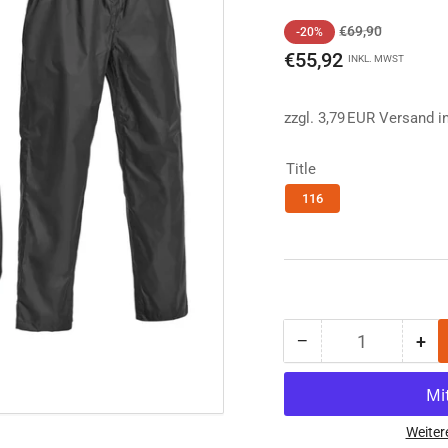
Normaler
Ausverkau
€69,90
-20%
Preis
€55,92
INKL. MWST
zzgl. 3,79 EUR Versand i
Title
116
−
+
Anzahl
Menge
Me
reduzieren
erh
für
für
Pinewood
Pi
Rainfall
Rai
Weiter