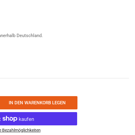
fspreis
nnerhalb Deutschland.
IN DEN WARENKORB LEGEN
nge
öhen
newood
nfall
e Bezahlmöglichkeiten