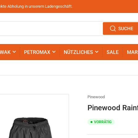
irekte Abholung in unserem Ladengeschäft.
SUCHE
IWAK
PETROMAX
NÜTZLICHES
SALE
MAR
Pinewood
Pinewood Rainf
VORRÄTIG