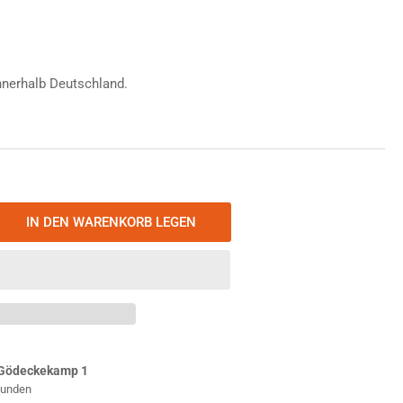
nnerhalb Deutschland.
IN DEN WARENKORB LEGEN
nge
öhen
zl
RE
hium-
ku
Gödeckekamp 1
50
Stunden
h