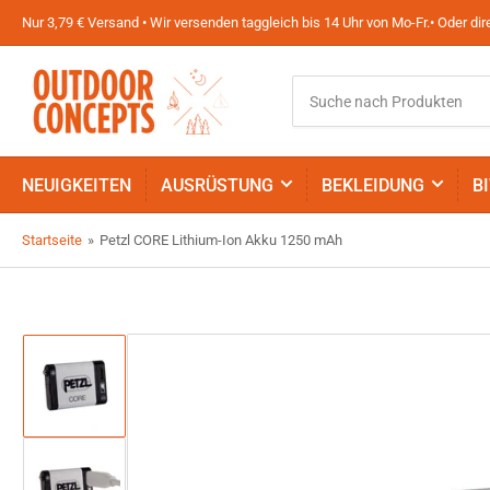
Nur 3,79 € Versand • Wir versenden taggleich bis 14 Uhr von Mo-Fr.• Oder d
Suche
nach
Produkten
NEUIGKEITEN
AUSRÜSTUNG
BEKLEIDUNG
B
Startseite
»
Petzl CORE Lithium-Ion Akku 1250 mAh
Bild
in
Galerieansicht
1
laden