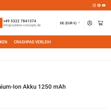
Instagram
Pinteres
YouT
L
+49 5322 7841374
Anmelden
Mini-Warenkorb öffnen
DE (EUR €)
info@outdoor-concepts.de
a
n
KEN
CRASHPAD VERLEIH
d
/
R
e
g
i
thium-Ion Akku 1250 mAh
o
n