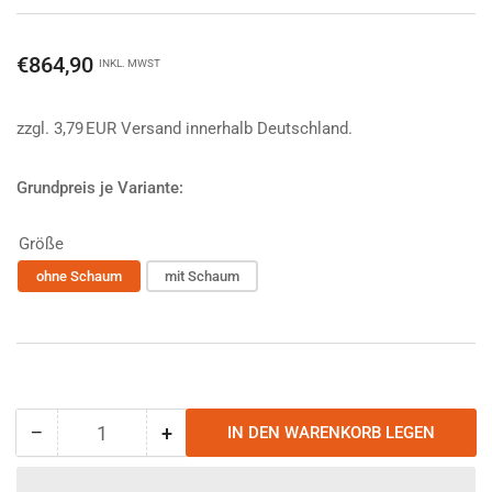
Normaler
€864,90
INKL. MWST
Preis
zzgl. 3,79 EUR Versand innerhalb Deutschland.
Grundpreis je Variante:
Größe
ohne Schaum
mit Schaum
−
+
IN DEN WARENKORB LEGEN
Anzahl
Menge
Menge
reduzieren
erhöhen
für
für