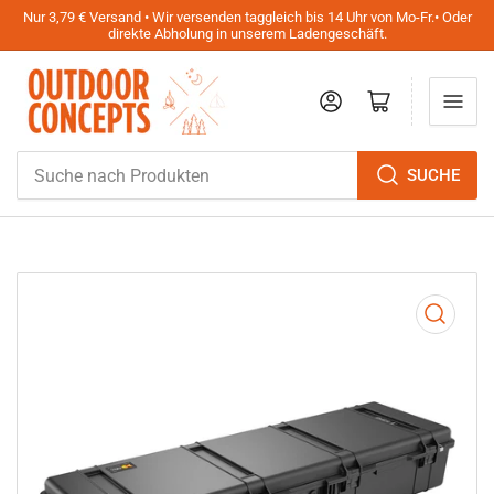
Nur 3,79 € Versand • Wir versenden taggleich bis 14 Uhr von Mo-Fr.• Oder
direkte Abholung in unserem Ladengeschäft.
Anmelden
Mini-Warenkorb öffnen
Suche
SUCHE
nach
Produkten