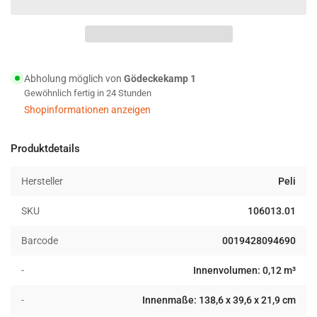
Peli
Peli
Case
Case
1770
1770
Schutzkoffer
Schutzkoffer
mit
mit
Abholung möglich von
Gödeckekamp 1
Rollen
Rollen
Gewöhnlich fertig in 24 Stunden
Shopinformationen anzeigen
Produktdetails
Hersteller
Peli
SKU
106013.01
Barcode
0019428094690
-
Innenvolumen: 0,12 m³
-
Innenmaße: 138,6 x 39,6 x 21,9 cm