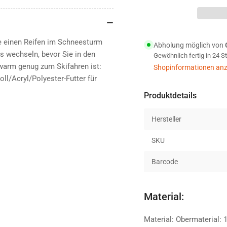
Research
Res
Aksel
Aks
Work
Wo
Winterhandschuh
Win
e einen Reifen im Schneesturm
Abholung möglich von
natural
nat
 wechseln, bevor Sie in den
Gewöhnlich fertig in 24 
 warm genug zum Skifahren ist:
Shopinformationen anz
ll/Acryl/Polyester-Futter für
Produktdetails
Hersteller
SKU
Barcode
Material:
Material: Obermaterial: 