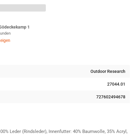
earch
el
rk
terhandschuh
Gödeckekamp 1
ural
Stunden
eigen
Outdoor Research
27044.01
727602494678
100% Leder (Rindsleder), Innenfutter: 40% Baumwolle, 35% Acryl,