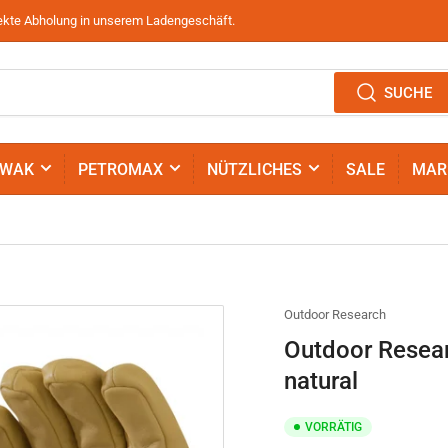
irekte Abholung in unserem Ladengeschäft.
SUCHE
IWAK
PETROMAX
NÜTZLICHES
SALE
MAR
Outdoor Research
Outdoor Resea
natural
VORRÄTIG