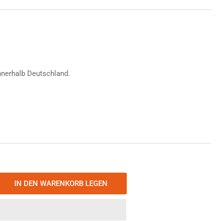
fspreis
nnerhalb Deutschland.
IN DEN WARENKORB LEGEN
nge
öhen
door