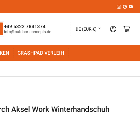
Instagram
Pinteres
YouT
L
+49 5322 7841374
Anmelden
Mini-Warenkorb öffnen
DE (EUR €)
info@outdoor-concepts.de
a
n
KEN
CRASHPAD VERLEIH
d
/
R
e
g
i
rch Aksel Work Winterhandschuh
o
n