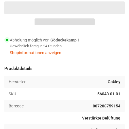
reduzieren
erhöhen
für
für
Oakley
Oakley
Utility
Utility
LS
LS
Woven
Woven
Coyote
Coyote
Abholung möglich von
Gödeckekamp 1
Gewöhnlich fertig in 24 Stunden
Shopinformationen anzeigen
Produktdetails
Hersteller
Oakley
SKU
56043.01.01
Barcode
887288759154
-
Verstärkte Belüftung