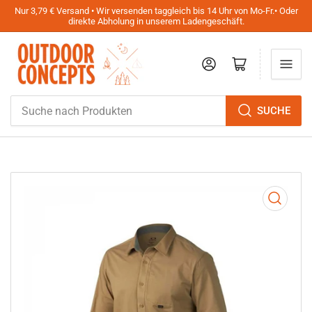
Nur 3,79 € Versand • Wir versenden taggleich bis 14 Uhr von Mo-Fr.• Oder
direkte Abholung in unserem Ladengeschäft.
Anmelden
Mini-Warenkorb öffnen
Suche
SUCHE
nach
Produkten