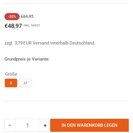
Normaler
Ausverkaufspreis
€69,95
-30%
Preis
€48,97
INKL. MWST
zzgl. 3,79 EUR Versand innerhalb Deutschland.
Grundpreis je Variante:
Größe
S
M
−
+
IN DEN WARENKORB LEGEN
Anzahl
Menge
Menge