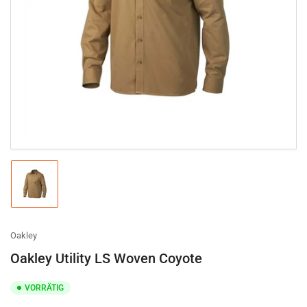
Medien
1
in
Modal
öffnen
Bild
in
Galerieansicht
1
laden
Oakley
Oakley Utility LS Woven Coyote
VORRÄTIG