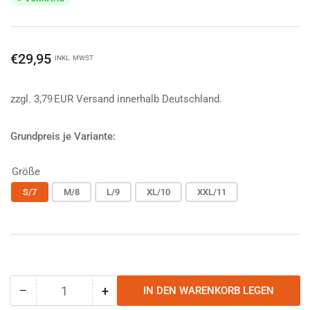
Normaler
€29,95
INKL. MWST
Preis
zzgl. 3,79 EUR Versand innerhalb Deutschland.
Grundpreis je Variante:
Größe
S/7
M/8
L/9
XL/10
XXL/11
−
+
IN DEN WARENKORB LEGEN
Anzahl
Menge
Menge