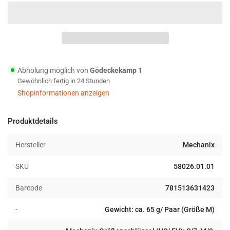
reduzieren
erhöhen
für
für
Mechanix
Mechanix
DuraHide
DuraHide
FastFit
FastFit
Leather
Leather
Handschuh
Handschuh
Abholung möglich von
Gödeckekamp 1
khaki
khaki
Gewöhnlich fertig in 24 Stunden
Shopinformationen anzeigen
Produktdetails
Hersteller
Mechanix
SKU
58026.01.01
Barcode
781513631423
-
Gewicht: ca. 65 g/ Paar (Größe M)