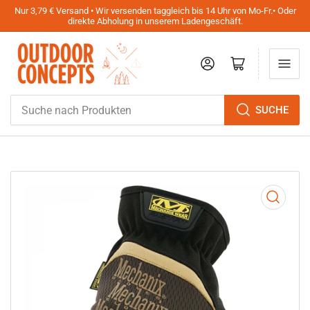
Nur 3,79 € Versand • Wir versenden taggleich bis 14 Uhr von Mo-Fr.• Oder
direkte Abholung in unserem Ladengeschäft.
Anmelden
Mini-Warenkorb öffnen
Suche
SUCHE
nach
Produkten