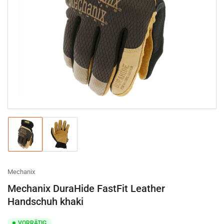
Medien
1
in
Modal
öffnen
Bild
Bild
in
in
Galerieansicht
Galerieansicht
1
2
laden
laden
Mechanix
Mechanix DuraHide FastFit Leather
Handschuh khaki
VORRÄTIG