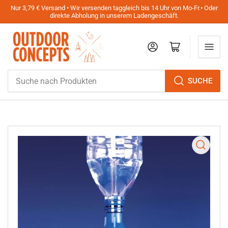
Nur 3,79 € Versand • Wir versenden taggleich bis 14 Uhr von Mo-Fr.• Oder
direkte Abholung in unserem Ladengeschäft.
Anmelden
Mini-Warenkorb öffnen
Suche
SUCHE
nach
Produkten