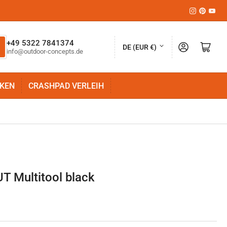
Instagram
Pinteres
YouT
L
+49 5322 7841374
Anmelden
Mini-Warenkorb öffnen
DE (EUR €)
info@outdoor-concepts.de
a
n
KEN
CRASHPAD VERLEIH
d
/
R
e
g
i
 Multitool black
o
n