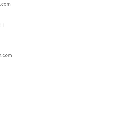
n.com
bH
n.com