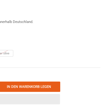
nnerhalb Deutschland.
er olive
IN DEN WARENKORB LEGEN
nge
öhen
atherman