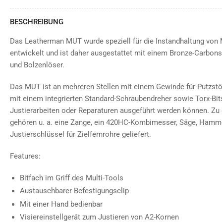
BESCHREIBUNG
Das Leatherman MUT wurde speziell für die Instandhaltung von M
entwickelt und ist daher ausgestattet mit einem Bronze-Carbon
und Bolzenlöser.
Das MUT ist an mehreren Stellen mit einem Gewinde für Putzst
mit einem integrierten Standard-Schraubendreher sowie Torx-Bit
Justierarbeiten oder Reparaturen ausgeführt werden können. Z
gehören u. a. eine Zange, ein 420HC-Kombimesser, Säge, Hamme
Justierschlüssel für Zielfernrohre geliefert.
Features:
Bitfach im Griff des Multi-Tools
Austauschbarer Befestigungsclip
Mit einer Hand bedienbar
Visiereinstellgerät zum Justieren von A2-Kornen