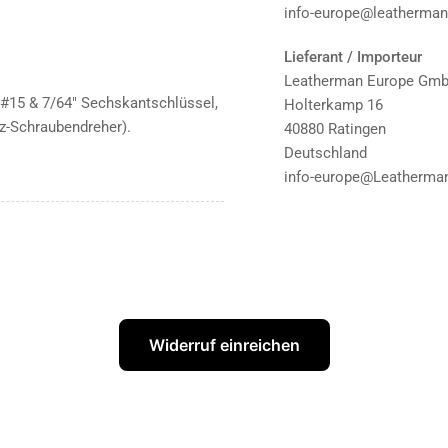
info-europe@leatherma
Lieferant / Importeur
Leatherman Europe Gm
rx #15 & 7/64" Sechskantschlüssel,
Holterkamp 16
tz-Schraubendreher).
40880 Ratingen
Deutschland
info-europe@Leatherma
Widerruf einreichen