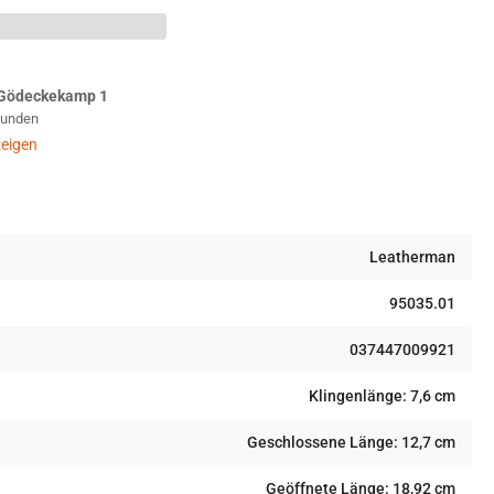
T
titool
ck
Gödeckekamp 1
Stunden
eigen
Leatherman
95035.01
037447009921
Klingenlänge: 7,6 cm
Geschlossene Länge: 12,7 cm
Geöffnete Länge: 18,92 cm