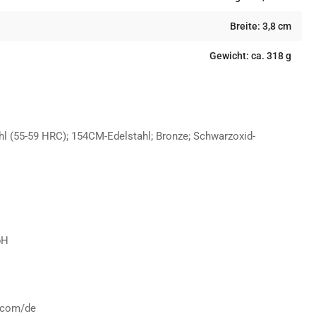
Breite: 3,8 cm
Gewicht: ca. 318 g
hl (55-59 HRC); 154CM-Edelstahl; Bronze; Schwarzoxid-
bH
.com/de