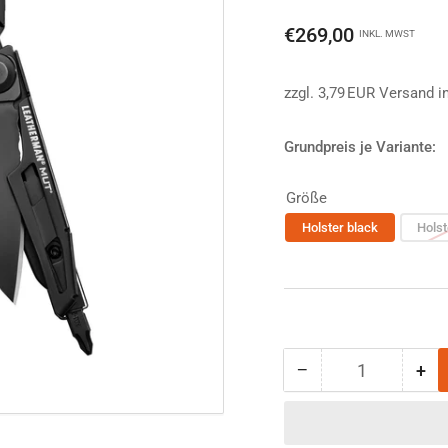
Normaler
€269,00
INKL. MWST
Preis
zzgl. 3,79 EUR Versand i
Grundpreis je Variante:
Größe
Holster black
Holst
−
+
Anzahl
Menge
Me
reduzieren
erh
für
für
Leatherman
Le