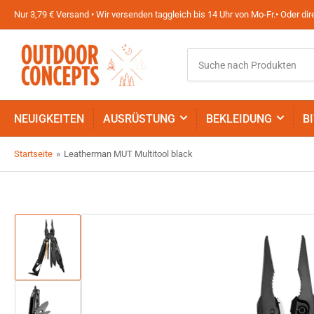
Nur 3,79 € Versand • Wir versenden taggleich bis 14 Uhr von Mo-Fr.• Oder d
Suche
nach
Produkten
NEUIGKEITEN
AUSRÜSTUNG
BEKLEIDUNG
B
Startseite
»
Leatherman MUT Multitool black
Bild
in
Galerieansicht
1
laden