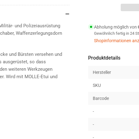
MUT
MU
Multitool
Mul
black
bla
ilitär- und Polizeiausrüstung
Abholung möglich von
schaber, Waffenzerlegungsdorn
Gewöhnlich fertig in 24 
Shopinformationen anz
öcke und Bürsten versehen und
Produktdetails
s ausgerüstet, so dass
u den weiteren Werkzeugen
Hersteller
r. Wird mit MOLLE-Etui und
SKU
Barcode
-
-
-