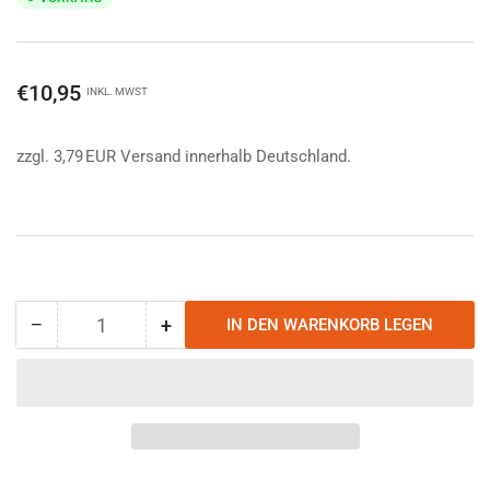
Normaler
€10,95
INKL. MWST
Preis
zzgl. 3,79 EUR Versand innerhalb Deutschland.
−
+
IN DEN WARENKORB LEGEN
Anzahl
Menge
Menge
reduzieren
erhöhen
für
für
Humangear
Humangear
capCap+
capCap+
2-
2-
in-
in-