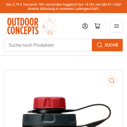
Nur 3,79 € Versand • Wir versenden taggleich bis 14 Uhr von Mo-Fr.• Oder
direkte Abholung in unserem Ladengeschäft.
Anmelden
Mini-Warenkorb öffnen
Suche
SUCHE
nach
Produkten