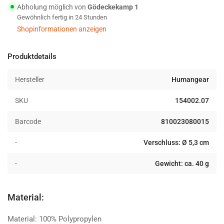
1-
1-
Abholung möglich von
Gödeckekamp 1
Flaschendeckel
Flaschendeckel
Gewöhnlich fertig in 24 Stunden
rot
rot
Shopinformationen anzeigen
Produktdetails
Hersteller
Humangear
SKU
154002.07
Barcode
810023080015
-
Verschluss: Ø 5,3 cm
-
Gewicht: ca. 40 g
Material:
Material: 100% Polypropylen