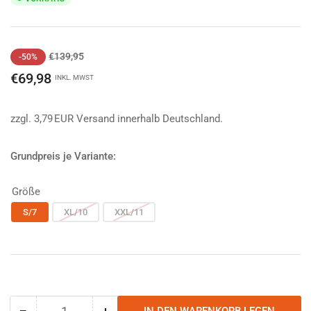
Normaler
Ausverkaufspreis
€139,95
-50%
Preis
€69,98
INKL. MWST
zzgl. 3,79 EUR Versand innerhalb Deutschland.
Grundpreis je Variante:
Größe
S/7
XL/10
XXL/11
−