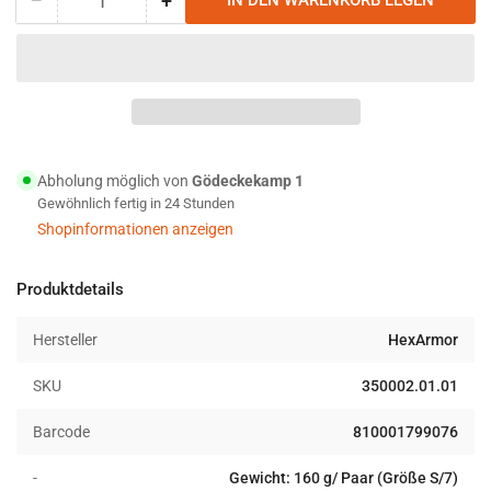
+
IN DEN WARENKORB LEGEN
Anzahl
Menge
Menge
reduzieren
erhöhen
für
für
HexArmor
HexArmor
PointGuard
PointGuard
Ultra
Ultra
4043U
4043U
Schnittschutz
Schnittschutz
Abholung möglich von
Gödeckekamp 1
&amp;
&amp;
Gewöhnlich fertig in 24 Stunden
Stichschutz
Stichschutz
Shopinformationen anzeigen
Handschuh
Handschuh
Produktdetails
Hersteller
HexArmor
SKU
350002.01.01
Barcode
810001799076
-
Gewicht: 160 g/ Paar (Größe S/7)