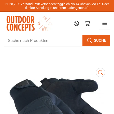
Nur 3,79 € Versand • Wir versenden taggleich bis 14 Uhr von Mo-Fr.• Oder
direkte Abholung in unserem Ladengeschäft.
Anmelden
Mini-Warenkorb öffnen
Suche
SUCHE
nach
Produkten