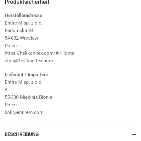
Produktsicherheit
Herstelleradresse
Entire M sp. z o.o.
Radomska 34
54-032 Wrocław
Polen
https://helikon-tex.com/#!/Home
shop@helikon-tex.com
Lieferant / Importeur
Entire M sp. z o.o.
9
55-330 Miękinia Błonie
Polen
bok@entirem.com
BESCHREIBUNG