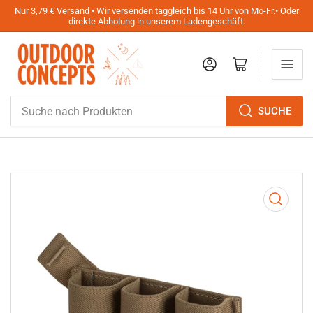
Nur 3,79 € Versand • Wir versenden taggleich bis 14 Uhr von Mo-Fr.• Oder
direkte Abholung in unserem Ladengeschäft.
Anmelden
Mini-Warenkorb öffnen
Suche
SUCHE
nach
Produkten