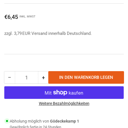
Normaler
€6,45
INKL. MWST
Preis
zzgl. 3,79 EUR Versand innerhalb Deutschland.
−
+
IN DEN WARENKORB LEGEN
Anzahl
Menge
Menge
reduzieren
erhöhen
für
für
Helikon-
Helikon-
Tex
Tex
Weitere Bezahlmöglichkeiten
Triple
Triple
Elastic
Elastic
Abholung möglich von
Gödeckekamp 1
Insert
Insert
Gewöhnlich fertig in 24 Stunden