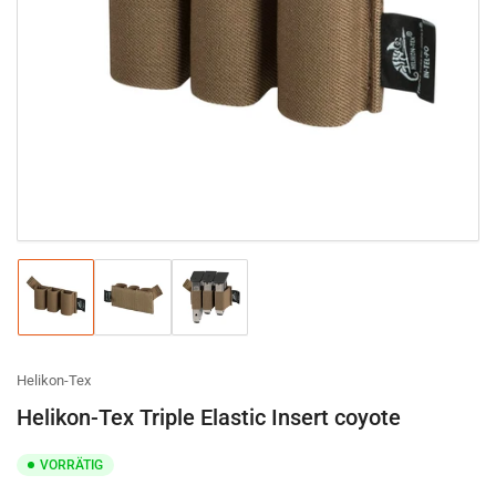
Medien
1
in
Modal
öffnen
Bild
Bild
Bild
in
in
in
Galerieansicht
Galerieansicht
Galerieansicht
1
2
3
laden
laden
laden
Helikon-Tex
Helikon-Tex Triple Elastic Insert coyote
VORRÄTIG