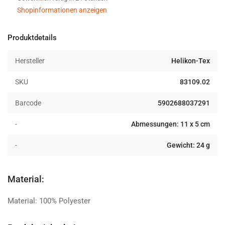
coyote
coyote
Shopinformationen anzeigen
Produktdetails
Hersteller
Helikon-Tex
SKU
83109.02
Barcode
5902688037291
-
Abmessungen: 11 x 5 cm
-
Gewicht: 24 g
Material:
Material: 100% Polyester