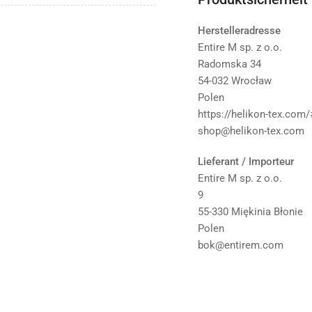
Herstelleradresse
Entire M sp. z o.o.
Radomska 34
54-032 Wrocław
Polen
https://helikon-tex.com
shop@helikon-tex.com
Lieferant / Importeur
Entire M sp. z o.o.
9
55-330 Miękinia Błonie
Polen
bok@entirem.com