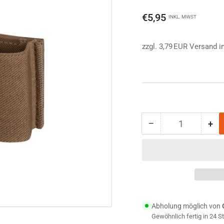
Normaler
€5,95
INKL. MWST
Preis
zzgl. 3,79 EUR Versand i
−
+
Anzahl
Menge
Me
reduzieren
erh
für
für
Helikon-
Hel
Tex
Te
Double
Dou
Elastic
Ela
Insert
Ins
Abholung möglich von
coyote
coy
Gewöhnlich fertig in 24 