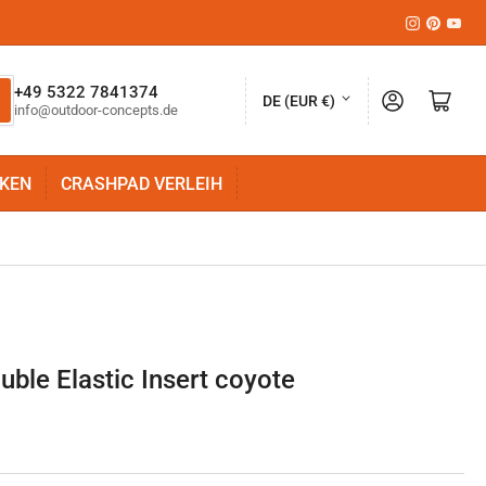
Instagram
Pinteres
YouT
L
+49 5322 7841374
Anmelden
Mini-Warenkorb öffnen
DE (EUR €)
info@outdoor-concepts.de
a
n
KEN
CRASHPAD VERLEIH
d
/
R
e
g
i
ble Elastic Insert coyote
o
n