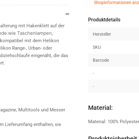
Shopinformationen anz
Produktdetails
halterung mit Hakenklett auf der
nde wie Taschenlampen,
Hersteller
l kompatibel mit dem Helikon
SKU
likon Range-, Urban- oder
Abziehschlaufe eingenäht, die das
Barcode
rt.
-
-
Material:
agazine, Multitools und Messer
Material: 100% Polyeste
m Lieferumfang enthalten, sie
Produktsicherheit