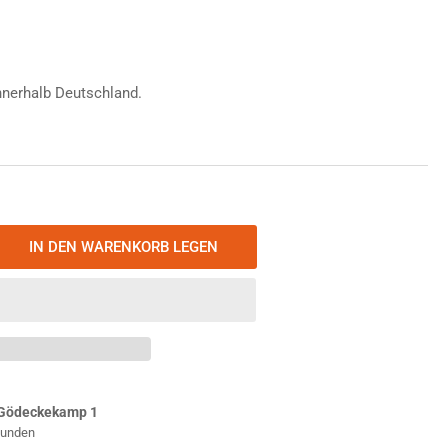
nnerhalb Deutschland.
IN DEN WARENKORB LEGEN
nge
öhen
ikon-
x
ble
stic
ert
Gödeckekamp 1
ote
Stunden