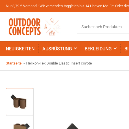
Nur 3,79 € Versand • Wir versenden taggleich bis 14 Uhr von Mo-Fr.• Oder d
Suche
nach
Produkten
NEUIGKEITEN
AUSRÜSTUNG
BEKLEIDUNG
B
Startseite
»
Helikon-Tex Double Elastic Insert coyote
Bild
in
Galerieansicht
1
laden