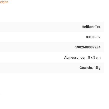
eigen
Helikon-Tex
83108.02
5902688037284
Abmessungen: 8 x 5 cm
Gewicht: 15 g
r