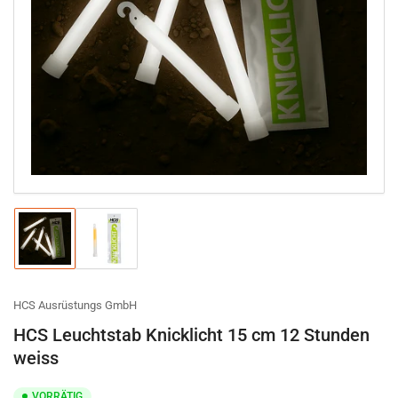
Medien
1
in
Modal
öffnen
Bild
Bild
in
in
Galerieansicht
Galerieansicht
1
2
laden
laden
HCS Ausrüstungs GmbH
HCS Leuchtstab Knicklicht 15 cm 12 Stunden
weiss
VORRÄTIG