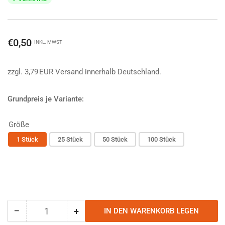
Normaler
€0,50
INKL. MWST
Preis
zzgl. 3,79 EUR Versand innerhalb Deutschland.
Grundpreis je Variante:
Größe
1 Stück
25 Stück
50 Stück
100 Stück
−
+
IN DEN WARENKORB LEGEN
Anzahl
Menge
Menge