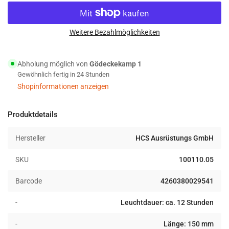
reduzieren
erhöhen
für
für
HCS
HCS
Leuchtstab
Leuchtstab
Weitere Bezahlmöglichkeiten
Knicklicht
Knicklicht
15
15
Abholung möglich von
Gödeckekamp 1
cm
cm
Gewöhnlich fertig in 24 Stunden
12
12
Stunden
Stunden
Shopinformationen anzeigen
weiss
weiss
Produktdetails
Hersteller
HCS Ausrüstungs GmbH
SKU
100110.05
Barcode
4260380029541
-
Leuchtdauer: ca. 12 Stunden
-
Länge: 150 mm