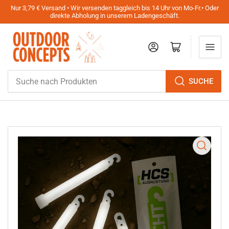
Nur 3,79 € Versand • Wir versenden taggleich bis 14 Uhr von Mo-Fr.• Oder
direkte Abholung in unserem Ladengeschäft.
Anmelden
Mini-Warenkorb öffnen
Suche
SUCHE
nach
Produkten