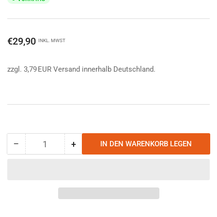
Normaler
€29,90
INKL. MWST
Preis
zzgl. 3,79 EUR Versand innerhalb Deutschland.
−
+
IN DEN WARENKORB LEGEN
Anzahl
Menge
Menge
reduzieren
erhöhen
für
für
GearKeeper
GearKeeper
RT4-
RT4-
5170
5170
Ausrüstungshalter
Ausrüstungshalter