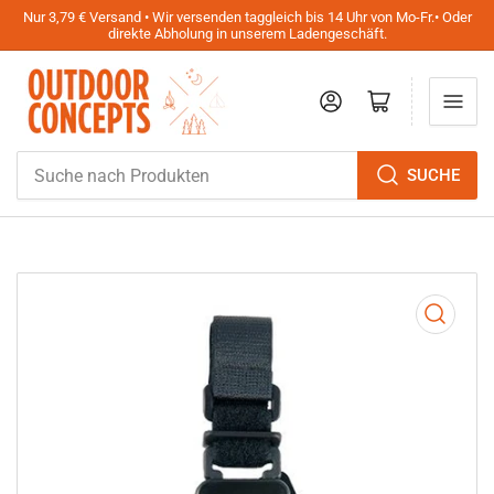
Nur 3,79 € Versand • Wir versenden taggleich bis 14 Uhr von Mo-Fr.• Oder
direkte Abholung in unserem Ladengeschäft.
Anmelden
Mini-Warenkorb öffnen
Suche
SUCHE
nach
Produkten