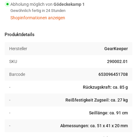
85g
85g
Abholung möglich von
Gödeckekamp 1
mit
mit
Gewöhnlich fertig in 24 Stunden
Molle
Molle
Shopinformationen anzeigen
&amp;
&amp;
Klett
Klett
Halterung
Halterung
Produktdetails
Hersteller
GearKeeper
SKU
290002.01
Barcode
653096451708
-
Rückzugskraft: ca. 85 g
-
Reißfestigkeit Zugseil: ca. 27 kg
-
Seillänge: ca. 91 cm
-
Abmessungen: ca. 51 x 41 x 20 mm