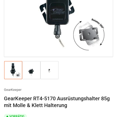
Medien
1
in
Modal
öffnen
Bild
Bild
Bild
in
in
in
Galerieansicht
Galerieansicht
Galerieansicht
1
2
3
laden
laden
laden
GearKeeper
GearKeeper RT4-5170 Ausrüstungshalter 85g
mit Molle & Klett Halterung
VORRÄTIG