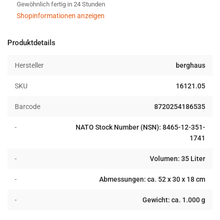
SF-
SF-
Gewöhnlich fertig in 24 Stunden
Camo
Camo
Shopinformationen anzeigen
Produktdetails
Hersteller
berghaus
SKU
16121.05
Barcode
8720254186535
-
NATO Stock Number (NSN): 8465-12-351-
1741
-
Volumen: 35 Liter
-
Abmessungen: ca. 52 x 30 x 18 cm
-
Gewicht: ca. 1.000 g