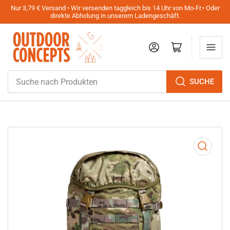
Nur 3,79 € Versand • Wir versenden taggleich bis 14 Uhr von Mo-Fr.• Oder
direkte Abholung in unserem Ladengeschäft.
Anmelden
Mini-Warenkorb öffnen
Suche
SUCHE
nach
Produkten