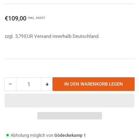
Normaler
€109,00
INKL. MWST
Preis
zzgl. 3,79 EUR Versand innerhalb Deutschland.
−
+
IN DEN WARENKORB LEGEN
Anzahl
Menge
Menge
reduzieren
erhöhen
für
für
berghaus
berghaus
Munro
Munro
II
II
Daypack
Daypack
35L
35L
Abholung möglich von
Gödeckekamp 1