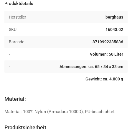
Pack
Pack
Produktdetails
50L
50L
coyote
coyote
Hersteller
berghaus
brown
brown
SKU
16043.02
Barcode
8719992385836
-
Volumen: 50 Liter
-
Abmessungen: ca. 65 x 34 x 33 cm
-
Gewicht: ca. 4.800 g
Material:
Material: 100% Nylon (Armadura 1000D), PU-beschichtet
Produktsicherheit