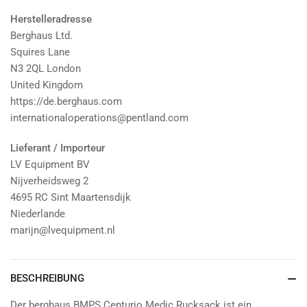
Herstelleradresse
Berghaus Ltd.
Squires Lane
N3 2QL London
United Kingdom
https://de.berghaus.com
internationaloperations@pentland.com
Lieferant / Importeur
LV Equipment BV
Nijverheidsweg 2
4695 RC Sint Maartensdijk
Niederlande
marijn@lvequipment.nl
BESCHREIBUNG
Der berghaus BMPS Centurio Medic Rucksack ist ein