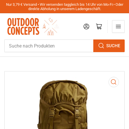
Nur 3,79 € Versand • Wir versenden taggleich bis 14 Uhr von Mo-Fr.• Oder
direkte Abholung in unserem Ladengeschäft.
Anmelden
Mini-Warenkorb öffnen
Suche
SUCHE
nach
Produkten