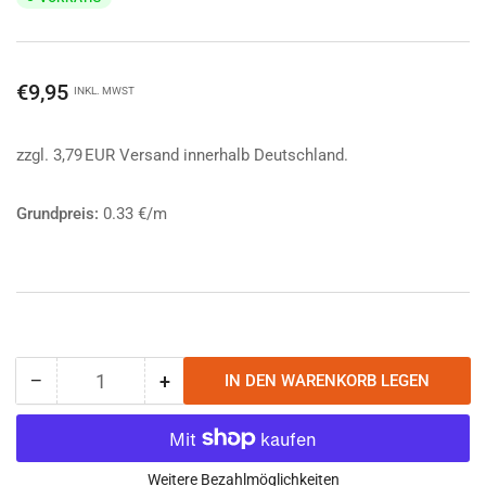
Normaler
€9,95
INKL. MWST
Preis
zzgl. 3,79 EUR Versand innerhalb Deutschland.
Grundpreis:
0.33 €/m
−
+
IN DEN WARENKORB LEGEN
Anzahl
Menge
Menge
reduzieren
erhöhen
für
für
Atwood
Atwood
Rope
Rope
Weitere Bezahlmöglichkeiten