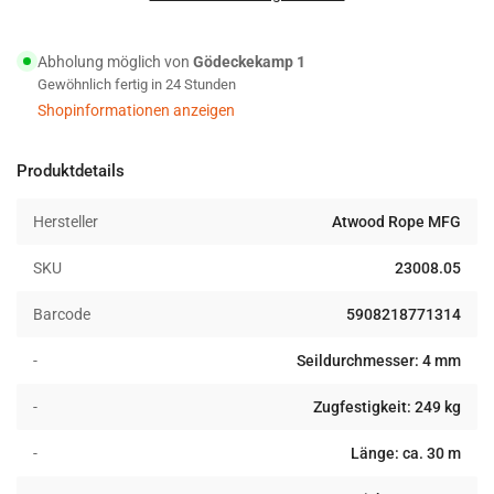
Paracord
Paracord
550
550
Abholung möglich von
Gödeckekamp 1
Typ
Typ
Gewöhnlich fertig in 24 Stunden
III
III
Seil
Seil
Shopinformationen anzeigen
30m
30m
brown
brown
Produktdetails
Hersteller
Atwood Rope MFG
SKU
23008.05
Barcode
5908218771314
-
Seildurchmesser: 4 mm
-
Zugfestigkeit: 249 kg
-
Länge: ca. 30 m