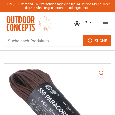
Nur 3,79 € Versand • Wir versenden taggleich bis 14 Uhr von Mo-Fr.• Oder
direkte Abholung in unserem Ladengeschäft.
Anmelden
Mini-Warenkorb öffnen
Suche
SUCHE
nach
Produkten