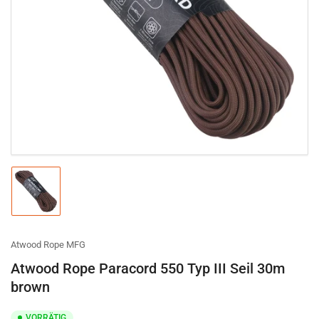
Medien
1
in
Modal
öffnen
Bild
in
Galerieansicht
1
laden
Atwood Rope MFG
Atwood Rope Paracord 550 Typ III Seil 30m
brown
VORRÄTIG