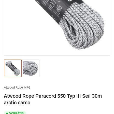
Medien
1
in
Modal
öffnen
Bild
Bild
in
in
Galerieansicht
Galerieansicht
1
2
laden
laden
Atwood Rope MFG
Atwood Rope Paracord 550 Typ III Seil 30m
arctic camo
VORRÄTIG