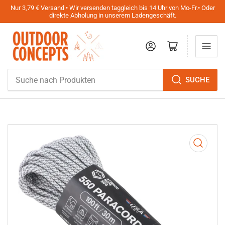
Nur 3,79 € Versand • Wir versenden taggleich bis 14 Uhr von Mo-Fr.• Oder
direkte Abholung in unserem Ladengeschäft.
Anmelden
Mini-Warenkorb öffnen
Suche
SUCHE
nach
Produkten