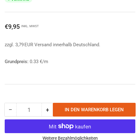
Normaler
€9,95
INKL. MWST
Preis
zzgl. 3,79 EUR Versand innerhalb Deutschland.
Grundpreis:
0.33 €/m
−
+
IN DEN WARENKORB LEGEN
Anzahl
Menge
Menge
reduzieren
erhöhen
für
für
Atwood
Atwood
Rope
Rope
Weitere Bezahlmöglichkeiten