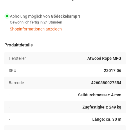
Paracord
Paracord
550
550
Abholung möglich von
Gödeckekamp 1
Typ
Typ
Gewöhnlich fertig in 24 Stunden
III
III
Seil
Seil
Shopinformationen anzeigen
30m
30m
arctic
arctic
Produktdetails
camo
camo
Hersteller
Atwood Rope MFG
SKU
23017.06
Barcode
4260380027554
-
Seildurchmesser: 4 mm
-
Zugfestigkeit: 249 kg
-
Länge: ca. 30 m