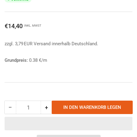
Normaler
€14,40
INKL. MWST
Preis
zzgl. 3,79 EUR Versand innerhalb Deutschland.
Grundpreis:
0.38 €/m
−
+
IN DEN WARENKORB LEGEN
Anzahl
Menge
Menge
reduzieren
erhöhen
für
für
Atwood
Atwood
Rope
Rope