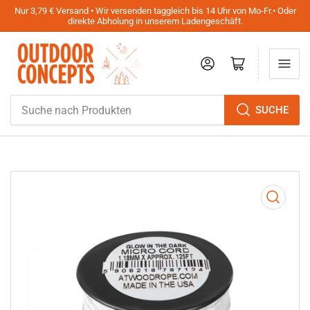
Nur 3,79 € Versand • Wir versenden taggleich bis 14 Uhr von Mo-Fr.• Oder
direkte Abholung in unserem Ladengeschäft.
Anmelden
Mini-Warenkorb öffnen
Suche
SUCHE
nach
Produkten