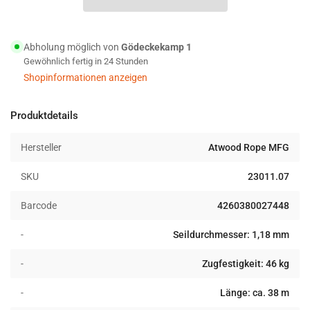
Micro
Micro
Cord
Cord
Schnur
Schnur
Abholung möglich von
Gödeckekamp 1
38m
38m
Gewöhnlich fertig in 24 Stunden
uber
uber
Shopinformationen anzeigen
glow
glow
Produktdetails
Hersteller
Atwood Rope MFG
SKU
23011.07
Barcode
4260380027448
-
Seildurchmesser: 1,18 mm
-
Zugfestigkeit: 46 kg
-
Länge: ca. 38 m