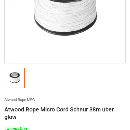
Medien
1
in
Modal
öffnen
Bild
in
Galerieansicht
1
laden
Atwood Rope MFG
Atwood Rope Micro Cord Schnur 38m uber
glow
VORRÄTIG