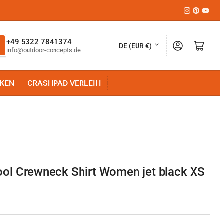
Instagram
Pinteres
YouT
L
+49 5322 7841374
Anmelden
Mini-Warenkorb öffnen
DE (EUR €)
info@outdoor-concepts.de
a
n
KEN
CRASHPAD VERLEIH
d
/
R
e
g
i
ol Crewneck Shirt Women jet black XS
o
n