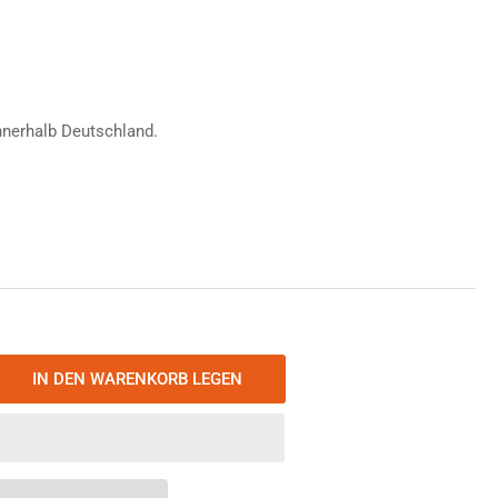
fspreis
nnerhalb Deutschland.
IN DEN WARENKORB LEGEN
nge
öhen
ima
htWool