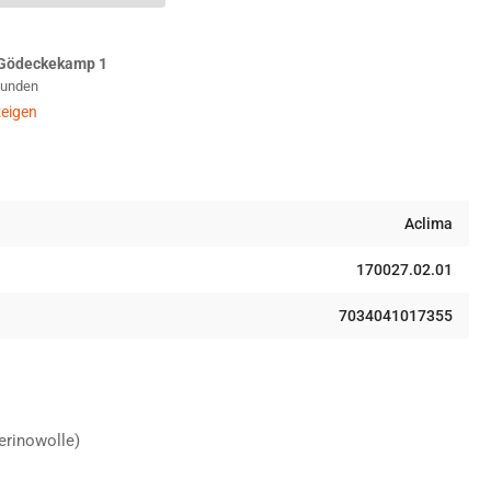
ewneck
rt
men
Gödeckekamp 1
Stunden
ck
eigen
Aclima
170027.02.01
7034041017355
erinowolle)