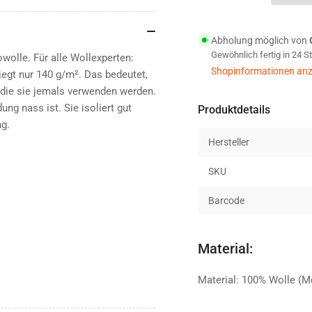
Crewneck
Cr
Shirt
Shi
Women
Wo
Abholung möglich von
jet
jet
Gewöhnlich fertig in 24 
wolle. Für alle Wollexperten:
black
bla
Shopinformationen anz
iegt nur 140 g/m². Das bedeutet,
XS
XS
 die sie jemals verwenden werden.
ung nass ist. Sie isoliert gut
Produktdetails
ng.
Hersteller
SKU
Barcode
Material:
Material: 100% Wolle (M