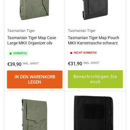
Tasmanian Tiger
Tasmanian Tiger
Tasmanian Tiger Map Case
Tasmanian Tiger Map Pouch
Large MKII Organizer oliv
MKII Kartentasche schwarz
NICHT VORRÄTIG
VORRÄTIG
Normaler
€31,90
Normaler
INKL. MWST
€39,90
INKL. MWST
Preis
Preis
Benachrichtigen Sie
IN DEN WARENKORB
mich
LEGEN