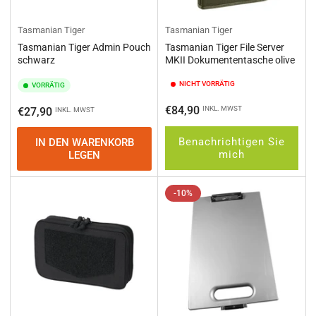
Tasmanian Tiger
Tasmanian Tiger
Tasmanian Tiger Admin Pouch
Tasmanian Tiger File Server
schwarz
MKII Dokumententasche olive
NICHT VORRÄTIG
VORRÄTIG
Normaler
€84,90
Normaler
INKL. MWST
€27,90
INKL. MWST
Preis
Preis
Benachrichtigen Sie
IN DEN WARENKORB
mich
LEGEN
-10%