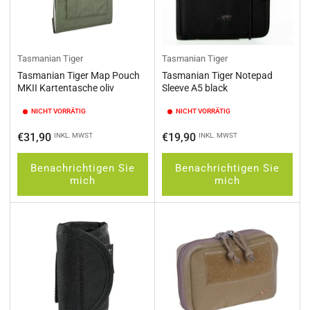
Tasmanian Tiger
Tasmanian Tiger
Tasmanian Tiger Map Pouch
Tasmanian Tiger Notepad
MKII Kartentasche oliv
Sleeve A5 black
NICHT VORRÄTIG
NICHT VORRÄTIG
Normaler
Normaler
€31,90
€19,90
INKL. MWST
INKL. MWST
Preis
Preis
Benachrichtigen Sie
Benachrichtigen Sie
mich
mich