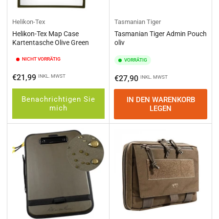
Helikon-Tex
Tasmanian Tiger
Helikon-Tex Map Case
Tasmanian Tiger Admin Pouch
Kartentasche Olive Green
oliv
NICHT VORRÄTIG
VORRÄTIG
Normaler
€21,99
INKL. MWST
Normaler
€27,90
INKL. MWST
Preis
Preis
Benachrichtigen Sie
IN DEN WARENKORB
mich
LEGEN