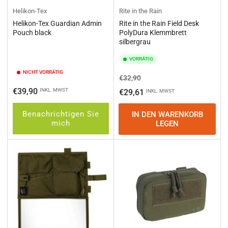
Helikon-Tex
Rite in the Rain
Helikon-Tex Guardian Admin
Rite in the Rain Field Desk
Pouch black
PolyDura Klemmbrett
silbergrau
VORRÄTIG
NICHT VORRÄTIG
Normaler
Ausverkaufspreis
€32,90
Preis
Normaler
€39,90
INKL. MWST
€29,61
INKL. MWST
Preis
Benachrichtigen Sie
IN DEN WARENKORB
mich
LEGEN