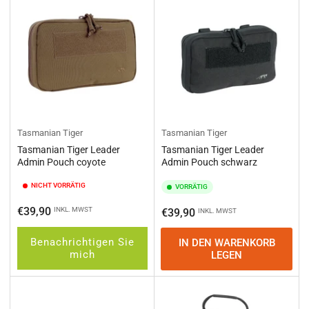
e
r
e
n
n
a
c
h
:
Tasmanian Tiger
Tasmanian Tiger
Tasmanian Tiger Leader
Tasmanian Tiger Leader
Admin Pouch coyote
Admin Pouch schwarz
NICHT VORRÄTIG
VORRÄTIG
Normaler
€39,90
INKL. MWST
Normaler
€39,90
INKL. MWST
Preis
Preis
Benachrichtigen Sie
IN DEN WARENKORB
mich
LEGEN