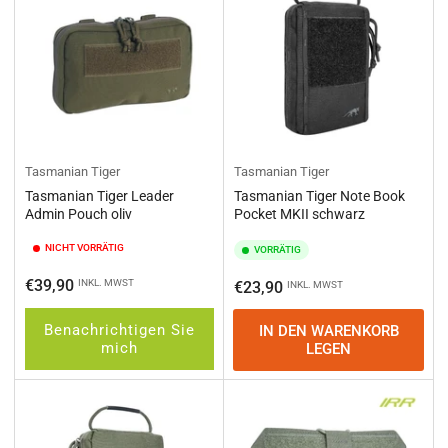
Tasmanian Tiger
Tasmanian Tiger
Tasmanian Tiger Leader
Tasmanian Tiger Note Book
Admin Pouch oliv
Pocket MKII schwarz
NICHT VORRÄTIG
VORRÄTIG
Normaler
€39,90
INKL. MWST
Normaler
€23,90
INKL. MWST
Preis
Preis
Benachrichtigen Sie
IN DEN WARENKORB
mich
LEGEN