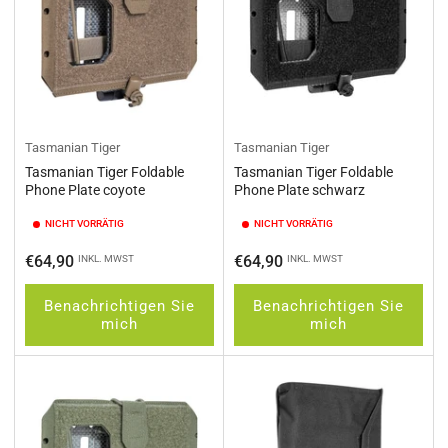
Tasmanian Tiger
Tasmanian Tiger
Tasmanian Tiger Foldable
Tasmanian Tiger Foldable
Phone Plate coyote
Phone Plate schwarz
NICHT VORRÄTIG
NICHT VORRÄTIG
Normaler
Normaler
€64,90
€64,90
INKL. MWST
INKL. MWST
Preis
Preis
Benachrichtigen Sie
Benachrichtigen Sie
mich
mich