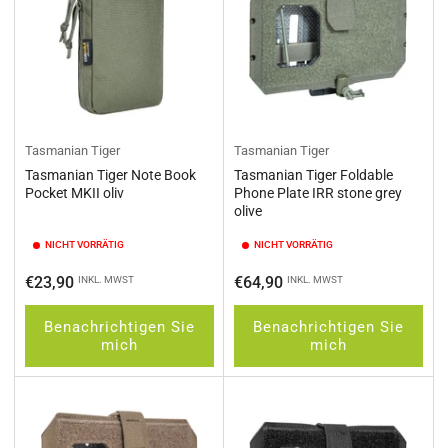
Tasmanian Tiger
Tasmanian Tiger
Tasmanian Tiger Note Book
Tasmanian Tiger Foldable
Pocket MKII oliv
Phone Plate IRR stone grey
olive
NICHT VORRÄTIG
NICHT VORRÄTIG
Normaler
Normaler
€23,90
€64,90
INKL. MWST
INKL. MWST
Preis
Preis
Benachrichtigen Sie
Benachrichtigen Sie
mich
mich