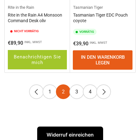
Rite in the Rain
Tasmanian Tiger
Rite in the Rain A4 Monsoon
Tasmanian Tiger EDC Pouch
Command Desk oliv
coyote
NICHT VORRÄTIG
VORRÄTIG
Normaler
€89,90
INKL. MWST
Normaler
€39,90
INKL. MWST
Preis
Preis
Benachrichtigen Sie
IN DEN WARENKORB
mich
LEGEN
1
2
3
4
Widerruf einreichen