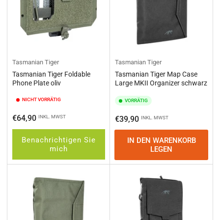
Tasmanian Tiger
Tasmanian Tiger
Tasmanian Tiger Foldable
Tasmanian Tiger Map Case
Phone Plate oliv
Large MKII Organizer schwarz
NICHT VORRÄTIG
VORRÄTIG
Normaler
€64,90
INKL. MWST
Normaler
€39,90
INKL. MWST
Preis
Preis
Benachrichtigen Sie
IN DEN WARENKORB
mich
LEGEN