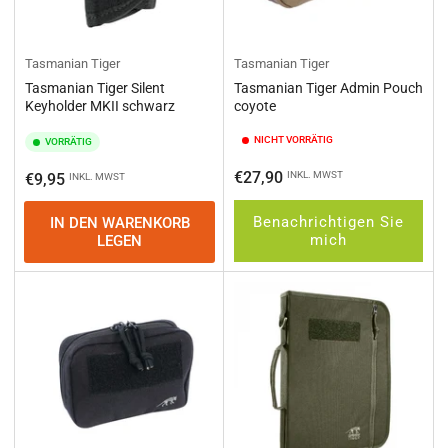
Tasmanian Tiger
Tasmanian Tiger
Tasmanian Tiger Silent
Tasmanian Tiger Admin Pouch
Keyholder MKII schwarz
coyote
NICHT VORRÄTIG
VORRÄTIG
Normaler
€27,90
Normaler
INKL. MWST
€9,95
INKL. MWST
Preis
Preis
Benachrichtigen Sie
IN DEN WARENKORB
mich
LEGEN