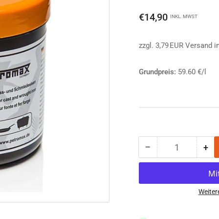
Normaler
€14,90
INKL. MWST
Preis
zzgl. 3,79 EUR Versand i
Grundpreis:
59.60 €/l
−
+
Anzahl
Menge
Me
reduzieren
erh
für
für
Petromax
Pe
Pflegepaste
Pfl
Weiter
für
für
Guss-
Gus