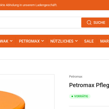
irekte Abholung in unserem Ladengeschäft.
SUCHE
IWAK
PETROMAX
NÜTZLICHES
SALE
MAR
Petromax
Petromax Pfleg
VORRÄTIG