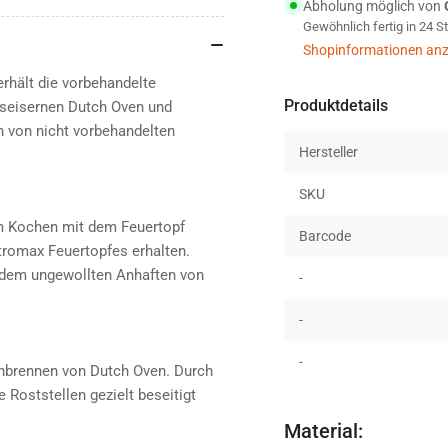
Abholung möglich von
und
un
Gewöhnlich fertig in 24 
Schmiedeeisen
Sc
Shopinformationen anz
erhält die vorbehandelte
Produktdetails
sseisernen Dutch Oven und
 von nicht vorbehandelten
Hersteller
SKU
em Kochen mit dem Feuertopf
Barcode
tromax Feuertopfes erhalten.
d dem ungewollten Anhaften von
-
-
-
inbrennen von Dutch Oven. Durch
Roststellen gezielt beseitigt
Material: