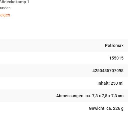
Gödeckekamp 1
d
Stunden
hmiedeeisen
eigen
Petromax
155015
4250435707098
Inhalt: 250 ml
Abmessungen: ca. 7,3 x 7,5 x 7,3 cm
Gewicht: ca. 226 g