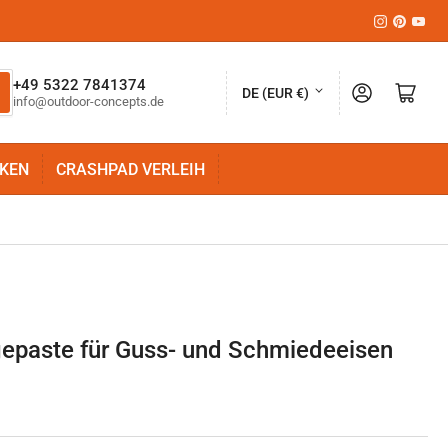
Instagram
Pinteres
YouT
L
+49 5322 7841374
Anmelden
Mini-Warenkorb öffnen
DE (EUR €)
info@outdoor-concepts.de
a
n
KEN
CRASHPAD VERLEIH
d
/
R
e
g
i
epaste für Guss- und Schmiedeeisen
o
n