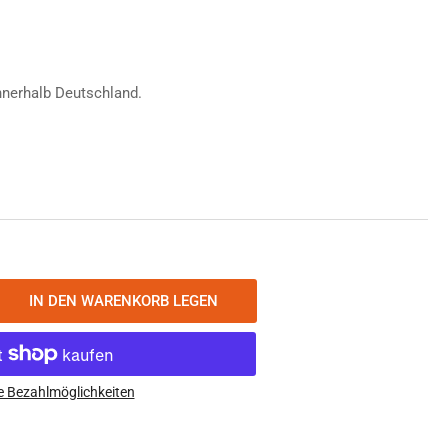
nnerhalb Deutschland.
IN DEN WARENKORB LEGEN
nge
öhen
tromax
egepaste
e Bezahlmöglichkeiten
s-